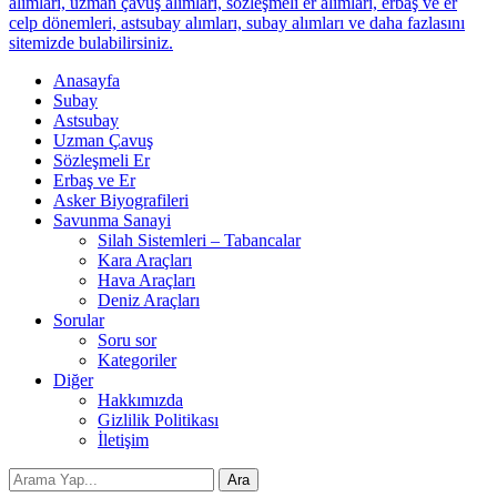
alımları, uzman çavuş alımları, sözleşmeli er alımları, erbaş ve er
celp dönemleri, astsubay alımları, subay alımları ve daha fazlasını
sitemizde bulabilirsiniz.
Anasayfa
Subay
Astsubay
Uzman Çavuş
Sözleşmeli Er
Erbaş ve Er
Asker Biyografileri
Savunma Sanayi
Silah Sistemleri – Tabancalar
Kara Araçları
Hava Araçları
Deniz Araçları
Sorular
Soru sor
Kategoriler
Diğer
Hakkımızda
Gizlilik Politikası
İletişim