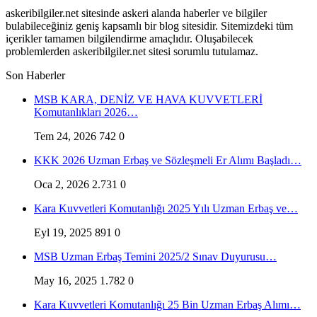
askeribilgiler.net sitesinde askeri alanda haberler ve bilgiler
bulabileceğiniz geniş kapsamlı bir blog sitesidir. Sitemizdeki tüm
içerikler tamamen bilgilendirme amaçlıdır. Oluşabilecek
problemlerden askeribilgiler.net sitesi sorumlu tutulamaz.
Son Haberler
MSB KARA, DENİZ VE HAVA KUVVETLERİ
Komutanlıkları 2026…
Tem 24, 2026
742
0
KKK 2026 Uzman Erbaş ve Sözleşmeli Er Alımı Başladı…
Oca 2, 2026
2.731
0
Kara Kuvvetleri Komutanlığı 2025 Yılı Uzman Erbaş ve…
Eyl 19, 2025
891
0
MSB Uzman Erbaş Temini 2025/2 Sınav Duyurusu…
May 16, 2025
1.782
0
Kara Kuvvetleri Komutanlığı 25 Bin Uzman Erbaş Alımı…