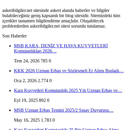
askeribilgiler.net sitesinde askeri alanda haberler ve bilgiler
bulabileceğiniz geniş kapsamlı bir blog sitesidir. Sitemizdeki tüm
içerikler tamamen bilgilendirme amaçlıdır. Oluşabilecek
problemlerden askeribilgiler.net sitesi sorumlu tutulamaz.
Son Haberler
MSB KARA, DENİZ VE HAVA KUVVETLERİ
Komutanlıkları 2026…
Tem 24, 2026
785
0
KKK 2026 Uzman Erbaş ve Sözleşmeli Er Alımı Başladı…
Oca 2, 2026
2.774
0
Kara Kuvvetleri Komutanlığı 2025 Yılı Uzman Erbaş ve…
Eyl 19, 2025
892
0
MSB Uzman Erbaş Temini 2025/2 Sınav Duyurusu…
May 16, 2025
1.783
0
Kara Kuvvetleri Komutanlığı 25 Bin Uzman Erbaş Alımı…