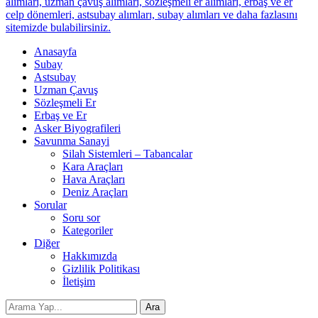
alımları, uzman çavuş alımları, sözleşmeli er alımları, erbaş ve er
celp dönemleri, astsubay alımları, subay alımları ve daha fazlasını
sitemizde bulabilirsiniz.
Anasayfa
Subay
Astsubay
Uzman Çavuş
Sözleşmeli Er
Erbaş ve Er
Asker Biyografileri
Savunma Sanayi
Silah Sistemleri – Tabancalar
Kara Araçları
Hava Araçları
Deniz Araçları
Sorular
Soru sor
Kategoriler
Diğer
Hakkımızda
Gizlilik Politikası
İletişim