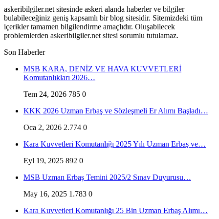
askeribilgiler.net sitesinde askeri alanda haberler ve bilgiler
bulabileceğiniz geniş kapsamlı bir blog sitesidir. Sitemizdeki tüm
içerikler tamamen bilgilendirme amaçlıdır. Oluşabilecek
problemlerden askeribilgiler.net sitesi sorumlu tutulamaz.
Son Haberler
MSB KARA, DENİZ VE HAVA KUVVETLERİ
Komutanlıkları 2026…
Tem 24, 2026
785
0
KKK 2026 Uzman Erbaş ve Sözleşmeli Er Alımı Başladı…
Oca 2, 2026
2.774
0
Kara Kuvvetleri Komutanlığı 2025 Yılı Uzman Erbaş ve…
Eyl 19, 2025
892
0
MSB Uzman Erbaş Temini 2025/2 Sınav Duyurusu…
May 16, 2025
1.783
0
Kara Kuvvetleri Komutanlığı 25 Bin Uzman Erbaş Alımı…