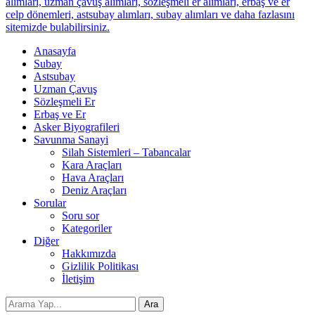
alımları, uzman çavuş alımları, sözleşmeli er alımları, erbaş ve er
celp dönemleri, astsubay alımları, subay alımları ve daha fazlasını
sitemizde bulabilirsiniz.
Anasayfa
Subay
Astsubay
Uzman Çavuş
Sözleşmeli Er
Erbaş ve Er
Asker Biyografileri
Savunma Sanayi
Silah Sistemleri – Tabancalar
Kara Araçları
Hava Araçları
Deniz Araçları
Sorular
Soru sor
Kategoriler
Diğer
Hakkımızda
Gizlilik Politikası
İletişim