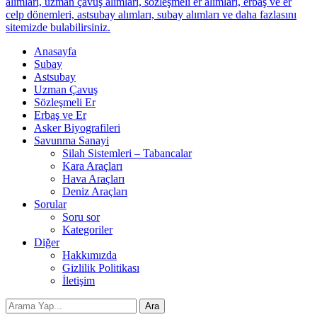
alımları, uzman çavuş alımları, sözleşmeli er alımları, erbaş ve er
celp dönemleri, astsubay alımları, subay alımları ve daha fazlasını
sitemizde bulabilirsiniz.
Anasayfa
Subay
Astsubay
Uzman Çavuş
Sözleşmeli Er
Erbaş ve Er
Asker Biyografileri
Savunma Sanayi
Silah Sistemleri – Tabancalar
Kara Araçları
Hava Araçları
Deniz Araçları
Sorular
Soru sor
Kategoriler
Diğer
Hakkımızda
Gizlilik Politikası
İletişim