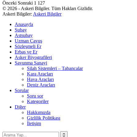
Önceki
Sonraki
1 127
© 2026 - Askeri Bilgiler. Tüm Hakları Gizlidir.
Askeri Bilgiler:
Askeri Bilgiler
Anasayfa
Subay
Astsubay
Uzman Çavuş
Sözleşmeli Er
Erbaş ve Er
Asker Biyografileri
Savunma Sanayi
Silah Sistemleri – Tabancalar
Kara Araçları
Hava Araçları
Deniz Araçları
Sorular
Soru sor
Kategoriler
Diğer
Hakkımızda
Gizlilik Politikası
İletişim