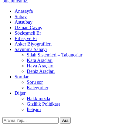
bulabilirsiniz.
Anasayfa
Subay
Astsubay
Uzman Çavuş
Sözleşmeli Er
Erbaş ve Er
Asker Biyografileri
Savunma Sanayi
Silah Sistemleri – Tabancalar
Kara Araçları
Hava Araçları
Deniz Araçları
Sorular
Soru sor
Kategoriler
Diğer
Hakkımızda
Gizlilik Politikası
İletişim