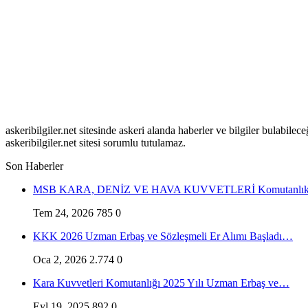
askeribilgiler.net sitesinde askeri alanda haberler ve bilgiler bulabil
askeribilgiler.net sitesi sorumlu tutulamaz.
Son Haberler
MSB KARA, DENİZ VE HAVA KUVVETLERİ Komutanlıkl
Tem 24, 2026
785
0
KKK 2026 Uzman Erbaş ve Sözleşmeli Er Alımı Başladı…
Oca 2, 2026
2.774
0
Kara Kuvvetleri Komutanlığı 2025 Yılı Uzman Erbaş ve…
Eyl 19, 2025
892
0