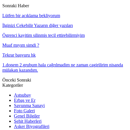
Sonraki Haber
Lütfen bir açıklama bekliyorum
İlginizi Çekebilir
Yazarın diğer yazıları
Ögrenci kayitim silinmis tecil ettirebilirmiyim
Muaf mıyım simdi ?
Tekrar başvuru hk
1.donem 2.grubum hala çağrılmadim ne zaman cagirilirim nisanda
mülakatı kazandım.
Önceki
Sonraki
Kategoriler
Astsubay
Erbaş ve Er
Savunma Sanayi
Foto Galeri
Genel Bilgiler
Şehit Haberleri
Asker Biyografileri