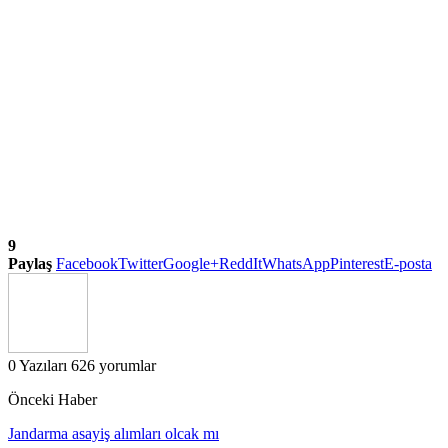
9
Paylaş
Facebook
Twitter
Google+
ReddIt
WhatsApp
Pinterest
E-posta
0 Yazıları
626 yorumlar
Önceki Haber
Jandarma asayiş alımları olcak mı