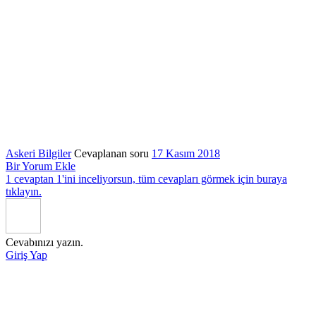
Askeri Bilgiler
Cevaplanan soru
17 Kasım 2018
Bir Yorum Ekle
1 cevaptan 1'ini inceliyorsun, tüm cevapları görmek için buraya
tıklayın.
Cevabınızı yazın.
Giriş Yap