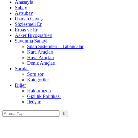
Anasayfa
Subay
Astsubay
Uzman Çavuş
Sözleşmeli Er
Erbaş ve Er
Asker Biyografileri
Savunma Sanayi
Silah Sistemleri – Tabancalar
Kara Araçları
Hava Araçları
Deniz Araçları
Sorular
Soru sor
Kategoriler
Diğer
Hakkımızda
Gizlilik Politikası
İletişim