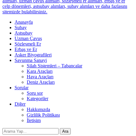
alımları, uzman çavuş alımları, sözleşmeli er alımları, erbaş ve er
celp dönemleri, astsubay alımları, subay alımları ve daha fazlasını
sitemizde bulabilirsiniz.
Anasayfa
Subay
Astsubay
Uzman Çavuş
Sözleşmeli Er
Erbaş ve Er
Asker Biyografileri
Savunma Sanayi
Silah Sistemleri – Tabancalar
Kara Araçları
Hava Araçları
Deniz Araçları
Sorular
Soru sor
Kategoriler
Diğer
Hakkımızda
Gizlilik Politikası
İletişim