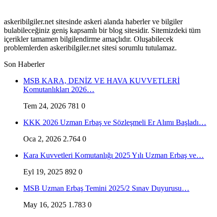
askeribilgiler.net sitesinde askeri alanda haberler ve bilgiler
bulabileceğiniz geniş kapsamlı bir blog sitesidir. Sitemizdeki tüm
içerikler tamamen bilgilendirme amaçlıdır. Oluşabilecek
problemlerden askeribilgiler.net sitesi sorumlu tutulamaz.
Son Haberler
MSB KARA, DENİZ VE HAVA KUVVETLERİ
Komutanlıkları 2026…
Tem 24, 2026
781
0
KKK 2026 Uzman Erbaş ve Sözleşmeli Er Alımı Başladı…
Oca 2, 2026
2.764
0
Kara Kuvvetleri Komutanlığı 2025 Yılı Uzman Erbaş ve…
Eyl 19, 2025
892
0
MSB Uzman Erbaş Temini 2025/2 Sınav Duyurusu…
May 16, 2025
1.783
0