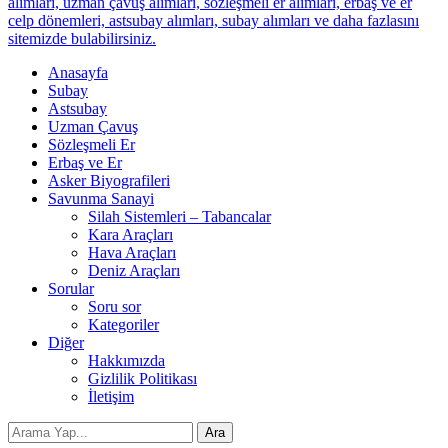
alımları, uzman çavuş alımları, sözleşmeli er alımları, erbaş ve er
celp dönemleri, astsubay alımları, subay alımları ve daha fazlasını
sitemizde bulabilirsiniz.
Anasayfa
Subay
Astsubay
Uzman Çavuş
Sözleşmeli Er
Erbaş ve Er
Asker Biyografileri
Savunma Sanayi
Silah Sistemleri – Tabancalar
Kara Araçları
Hava Araçları
Deniz Araçları
Sorular
Soru sor
Kategoriler
Diğer
Hakkımızda
Gizlilik Politikası
İletişim