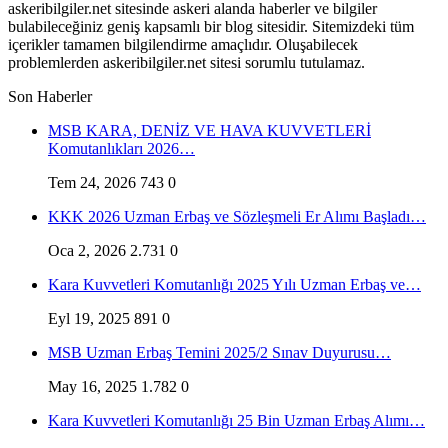
askeribilgiler.net sitesinde askeri alanda haberler ve bilgiler
bulabileceğiniz geniş kapsamlı bir blog sitesidir. Sitemizdeki tüm
içerikler tamamen bilgilendirme amaçlıdır. Oluşabilecek
problemlerden askeribilgiler.net sitesi sorumlu tutulamaz.
Son Haberler
MSB KARA, DENİZ VE HAVA KUVVETLERİ
Komutanlıkları 2026…
Tem 24, 2026
743
0
KKK 2026 Uzman Erbaş ve Sözleşmeli Er Alımı Başladı…
Oca 2, 2026
2.731
0
Kara Kuvvetleri Komutanlığı 2025 Yılı Uzman Erbaş ve…
Eyl 19, 2025
891
0
MSB Uzman Erbaş Temini 2025/2 Sınav Duyurusu…
May 16, 2025
1.782
0
Kara Kuvvetleri Komutanlığı 25 Bin Uzman Erbaş Alımı…