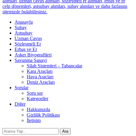
alımları, uzman çavuş alımları, sözleşmeli er alımları, erbaş ve er
celp dönemleri, astsubay alımları, subay alımları ve daha fazlasını
sitemizde bulabilirsiniz.
Anasayfa
Subay
Astsubay
Uzman Çavuş
Sözleşmeli Er
Erbaş ve Er
Asker Biyografileri
Savunma Sanayi
Silah Sistemleri – Tabancalar
Kara Araçları
Hava Araçları
Deniz Araçları
Sorular
Soru sor
Kategoriler
Diğer
Hakkımızda
Gizlilik Politikası
İletişim