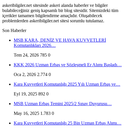
askeribilgiler.net sitesinde askeri alanda haberler ve bilgiler
bulabileceğiniz geniş kapsamlı bir blog sitesidir. Sitemizdeki tüm
içerikler tamamen bilgilendirme amaçlıdır. Oluşabilecek
problemlerden askeribilgiler.net sitesi sorumlu tutulamaz.
Son Haberler
MSB KARA, DENİZ VE HAVA KUVVETLERİ
Komutanlıkları 2026…
Tem 24, 2026
785
0
KKK 2026 Uzman Erbaş ve Sözleşmeli Er Alımı Başladı…
Oca 2, 2026
2.774
0
Kara Kuvvetleri Komutanlığı 2025 Yılı Uzman Erbaş ve…
Eyl 19, 2025
892
0
MSB Uzman Erbaş Temini 2025/2 Sınav Duyurusu…
May 16, 2025
1.783
0
Kara Kuvvetleri Komutanlığı 25 Bin Uzman Erbaş Alımı…