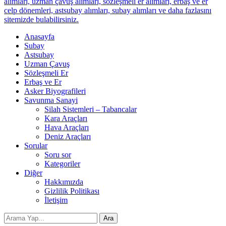
alımları, uzman çavuş alımları, sözleşmeli er alımları, erbaş ve er
celp dönemleri, astsubay alımları, subay alımları ve daha fazlasını
sitemizde bulabilirsiniz.
Anasayfa
Subay
Astsubay
Uzman Çavuş
Sözleşmeli Er
Erbaş ve Er
Asker Biyografileri
Savunma Sanayi
Silah Sistemleri – Tabancalar
Kara Araçları
Hava Araçları
Deniz Araçları
Sorular
Soru sor
Kategoriler
Diğer
Hakkımızda
Gizlilik Politikası
İletişim