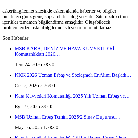
askeribilgiler.net sitesinde askeri alanda haberler ve bilgiler
bulabileceğiniz geniş kapsamlı bir blog sitesidir. Sitemizdeki tüm
içerikler tamamen bilgilendirme amaçlıdır. Oluşabilecek
problemlerden askeribilgiler.net sitesi sorumlu tutulamaz.
Son Haberler
MSB KARA, DENİZ VE HAVA KUVVETLERİ
Komutanlıkları 2026…
Tem 24, 2026
783
0
KKK 2026 Uzman Erbaş ve Sözleşmeli Er Alımı Başladı…
Oca 2, 2026
2.769
0
Kara Kuvvetleri Komutanlığı 2025 Yılı Uzman Erbaş ve…
Eyl 19, 2025
892
0
MSB Uzman Erbaş Temini 2025/2 Sınav Duyurusu…
May 16, 2025
1.783
0
Kara Kuvvetleri Komutanlığı 25 Bin Uzman Erbaş Alımı…