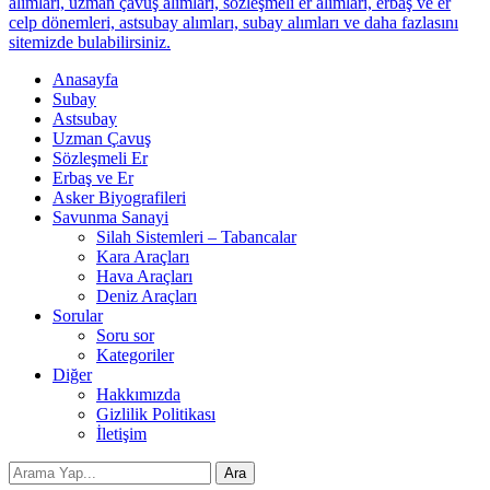
alımları, uzman çavuş alımları, sözleşmeli er alımları, erbaş ve er
celp dönemleri, astsubay alımları, subay alımları ve daha fazlasını
sitemizde bulabilirsiniz.
Anasayfa
Subay
Astsubay
Uzman Çavuş
Sözleşmeli Er
Erbaş ve Er
Asker Biyografileri
Savunma Sanayi
Silah Sistemleri – Tabancalar
Kara Araçları
Hava Araçları
Deniz Araçları
Sorular
Soru sor
Kategoriler
Diğer
Hakkımızda
Gizlilik Politikası
İletişim