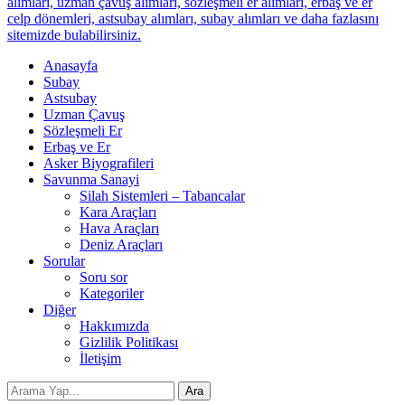
alımları, uzman çavuş alımları, sözleşmeli er alımları, erbaş ve er
celp dönemleri, astsubay alımları, subay alımları ve daha fazlasını
sitemizde bulabilirsiniz.
Anasayfa
Subay
Astsubay
Uzman Çavuş
Sözleşmeli Er
Erbaş ve Er
Asker Biyografileri
Savunma Sanayi
Silah Sistemleri – Tabancalar
Kara Araçları
Hava Araçları
Deniz Araçları
Sorular
Soru sor
Kategoriler
Diğer
Hakkımızda
Gizlilik Politikası
İletişim