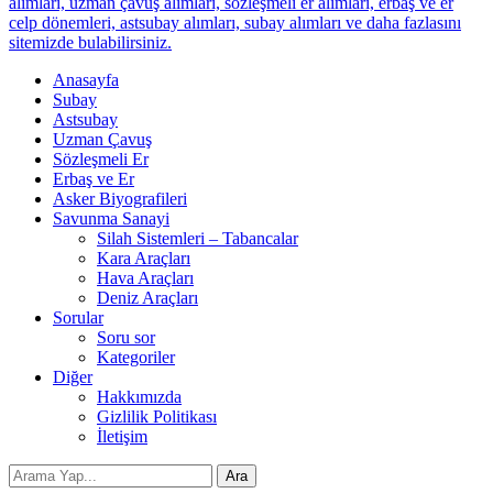
alımları, uzman çavuş alımları, sözleşmeli er alımları, erbaş ve er
celp dönemleri, astsubay alımları, subay alımları ve daha fazlasını
sitemizde bulabilirsiniz.
Anasayfa
Subay
Astsubay
Uzman Çavuş
Sözleşmeli Er
Erbaş ve Er
Asker Biyografileri
Savunma Sanayi
Silah Sistemleri – Tabancalar
Kara Araçları
Hava Araçları
Deniz Araçları
Sorular
Soru sor
Kategoriler
Diğer
Hakkımızda
Gizlilik Politikası
İletişim