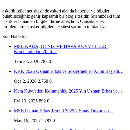
askeribilgiler.net sitesinde askeri alanda haberler ve bilgiler
bulabileceğiniz geniş kapsamlı bir blog sitesidir. Sitemizdeki tüm
içerikler tamamen bilgilendirme amaçlıdır. Oluşabilecek
problemlerden askeribilgiler.net sitesi sorumlu tutulamaz.
Son Haberler
MSB KARA, DENİZ VE HAVA KUVVETLERİ
Komutanlıkları 2026…
Tem 24, 2026
783
0
KKK 2026 Uzman Erbaş ve Sözleşmeli Er Alımı Başladı…
Oca 2, 2026
2.768
0
Kara Kuvvetleri Komutanlığı 2025 Yılı Uzman Erbaş ve…
Eyl 19, 2025
892
0
MSB Uzman Erbaş Temini 2025/2 Sınav Duyurusu…
May 16, 2025
1.783
0