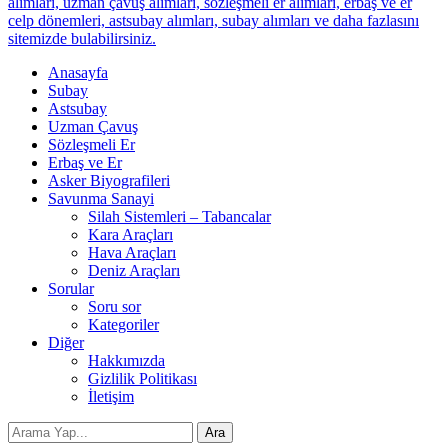
alımları, uzman çavuş alımları, sözleşmeli er alımları, erbaş ve er
celp dönemleri, astsubay alımları, subay alımları ve daha fazlasını
sitemizde bulabilirsiniz.
Anasayfa
Subay
Astsubay
Uzman Çavuş
Sözleşmeli Er
Erbaş ve Er
Asker Biyografileri
Savunma Sanayi
Silah Sistemleri – Tabancalar
Kara Araçları
Hava Araçları
Deniz Araçları
Sorular
Soru sor
Kategoriler
Diğer
Hakkımızda
Gizlilik Politikası
İletişim