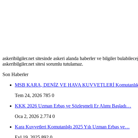
askeribilgiler.net sitesinde askeri alanda haberler ve bilgiler bulabil
askeribilgiler.net sitesi sorumlu tutulamaz.
Son Haberler
MSB KARA, DENİZ VE HAVA KUVVETLERİ Komutanlıkl
Tem 24, 2026
785
0
KKK 2026 Uzman Erbaş ve Sözleşmeli Er Alımı Başladı…
Oca 2, 2026
2.774
0
Kara Kuvvetleri Komutanlığı 2025 Yılı Uzman Erbaş ve…
Eyl 19, 2025
892
0