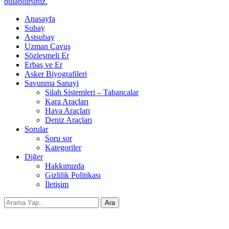
bulabilirsiniz.
Anasayfa
Subay
Astsubay
Uzman Çavuş
Sözleşmeli Er
Erbaş ve Er
Asker Biyografileri
Savunma Sanayi
Silah Sistemleri – Tabancalar
Kara Araçları
Hava Araçları
Deniz Araçları
Sorular
Soru sor
Kategoriler
Diğer
Hakkımızda
Gizlilik Politikası
İletişim