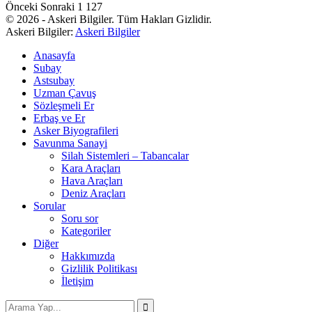
Önceki
Sonraki
1 127
© 2026 - Askeri Bilgiler. Tüm Hakları Gizlidir.
Askeri Bilgiler:
Askeri Bilgiler
Anasayfa
Subay
Astsubay
Uzman Çavuş
Sözleşmeli Er
Erbaş ve Er
Asker Biyografileri
Savunma Sanayi
Silah Sistemleri – Tabancalar
Kara Araçları
Hava Araçları
Deniz Araçları
Sorular
Soru sor
Kategoriler
Diğer
Hakkımızda
Gizlilik Politikası
İletişim