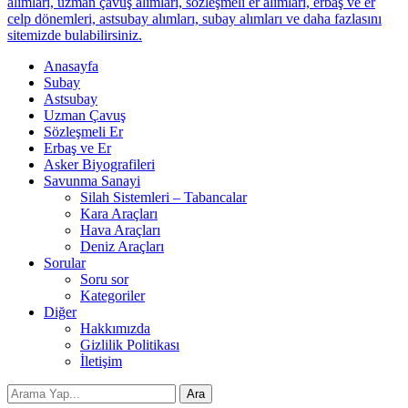
alımları, uzman çavuş alımları, sözleşmeli er alımları, erbaş ve er
celp dönemleri, astsubay alımları, subay alımları ve daha fazlasını
sitemizde bulabilirsiniz.
Anasayfa
Subay
Astsubay
Uzman Çavuş
Sözleşmeli Er
Erbaş ve Er
Asker Biyografileri
Savunma Sanayi
Silah Sistemleri – Tabancalar
Kara Araçları
Hava Araçları
Deniz Araçları
Sorular
Soru sor
Kategoriler
Diğer
Hakkımızda
Gizlilik Politikası
İletişim