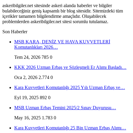
askeribilgiler.net sitesinde askeri alanda haberler ve bilgiler
bulabileceğiniz geniş kapsamlı bir blog sitesidir. Sitemizdeki tüm
içerikler tamamen bilgilendirme amaçlıdır. Oluşabilecek
problemlerden askeribilgiler.net sitesi sorumlu tutulamaz.
Son Haberler
MSB KARA, DENİZ VE HAVA KUVVETLERİ
Komutanlıkları 2026…
Tem 24, 2026
785
0
KKK 2026 Uzman Erbaş ve Sözleşmeli Er Alımı Başladı…
Oca 2, 2026
2.774
0
Kara Kuvvetleri Komutanlığı 2025 Yılı Uzman Erbaş ve…
Eyl 19, 2025
892
0
MSB Uzman Erbaş Temini 2025/2 Sınav Duyurusu…
May 16, 2025
1.783
0
Kara Kuvvetleri Komutanlığı 25 Bin Uzman Erbaş Alımı…