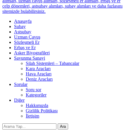
alımları, uzman çavuş alımları, sözleşmeli er alımları, erbaş ve er
celp dönemleri, astsubay alımları, subay alımları ve daha fazlasını
sitemizde bulabilirsiniz.
Anasayfa
Subay
Astsubay
Uzman Çavuş
Sözleşmeli Er
Erbaş ve Er
Asker Biyografileri
Savunma Sanayi
Silah Sistemleri – Tabancalar
Kara Araçları
Hava Araçları
Deniz Araçları
Sorular
Soru sor
Kategoriler
Diğer
Hakkımızda
Gizlilik Politikası
İletişim