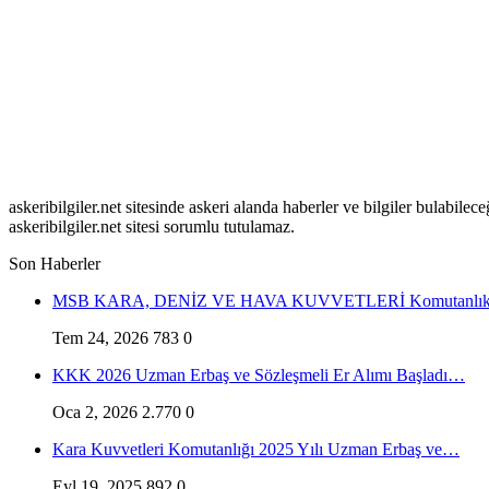
askeribilgiler.net sitesinde askeri alanda haberler ve bilgiler bulabil
askeribilgiler.net sitesi sorumlu tutulamaz.
Son Haberler
MSB KARA, DENİZ VE HAVA KUVVETLERİ Komutanlıkl
Tem 24, 2026
783
0
KKK 2026 Uzman Erbaş ve Sözleşmeli Er Alımı Başladı…
Oca 2, 2026
2.770
0
Kara Kuvvetleri Komutanlığı 2025 Yılı Uzman Erbaş ve…
Eyl 19, 2025
892
0