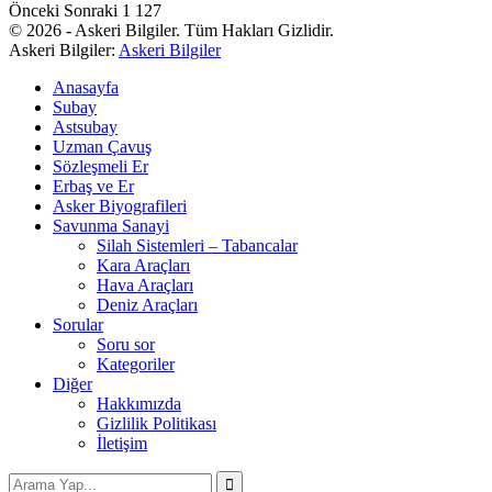
Önceki
Sonraki
1 127
© 2026 - Askeri Bilgiler. Tüm Hakları Gizlidir.
Askeri Bilgiler:
Askeri Bilgiler
Anasayfa
Subay
Astsubay
Uzman Çavuş
Sözleşmeli Er
Erbaş ve Er
Asker Biyografileri
Savunma Sanayi
Silah Sistemleri – Tabancalar
Kara Araçları
Hava Araçları
Deniz Araçları
Sorular
Soru sor
Kategoriler
Diğer
Hakkımızda
Gizlilik Politikası
İletişim