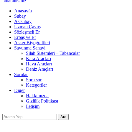
bulabilirsiniz.
Anasayfa
Subay
Astsubay
Uzman Çavuş
Sözleşmeli Er
Erbaş ve Er
Asker Biyografileri
Savunma Sanayi
Silah Sistemleri – Tabancalar
Kara Araçları
Hava Araçları
Deniz Araçları
Sorular
Soru sor
Kategoriler
Diğer
Hakkımızda
Gizlilik Politikası
İletişim