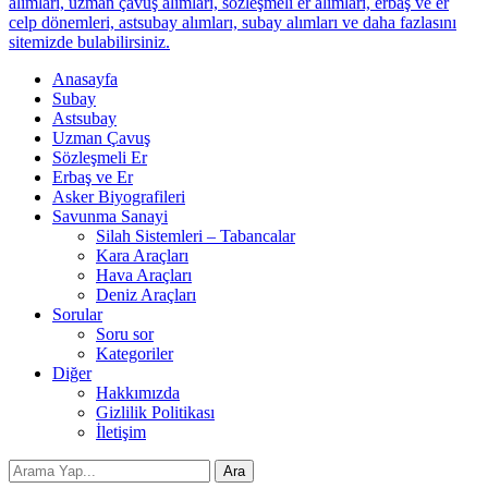
alımları, uzman çavuş alımları, sözleşmeli er alımları, erbaş ve er
celp dönemleri, astsubay alımları, subay alımları ve daha fazlasını
sitemizde bulabilirsiniz.
Anasayfa
Subay
Astsubay
Uzman Çavuş
Sözleşmeli Er
Erbaş ve Er
Asker Biyografileri
Savunma Sanayi
Silah Sistemleri – Tabancalar
Kara Araçları
Hava Araçları
Deniz Araçları
Sorular
Soru sor
Kategoriler
Diğer
Hakkımızda
Gizlilik Politikası
İletişim