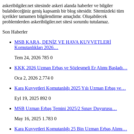
askeribilgiler.net sitesinde askeri alanda haberler ve bilgiler
bulabileceğiniz geniş kapsamlı bir blog sitesidir. Sitemizdeki tüm
içerikler tamamen bilgilendirme amaçlıdır. Oluşabilecek
problemlerden askeribilgiler.net sitesi sorumlu tutulamaz.
Son Haberler
MSB KARA, DENİZ VE HAVA KUVVETLERİ
Komutanlıkları 2026…
Tem 24, 2026
785
0
KKK 2026 Uzman Erbaş ve Sözleşmeli Er Alımı Başladı…
Oca 2, 2026
2.774
0
Kara Kuvvetleri Komutanlığı 2025 Yılı Uzman Erbaş ve…
Eyl 19, 2025
892
0
MSB Uzman Erbaş Temini 2025/2 Sınav Duyurusu…
May 16, 2025
1.783
0
Kara Kuvvetleri Komutanlığı 25 Bin Uzman Erbaş Alımı…