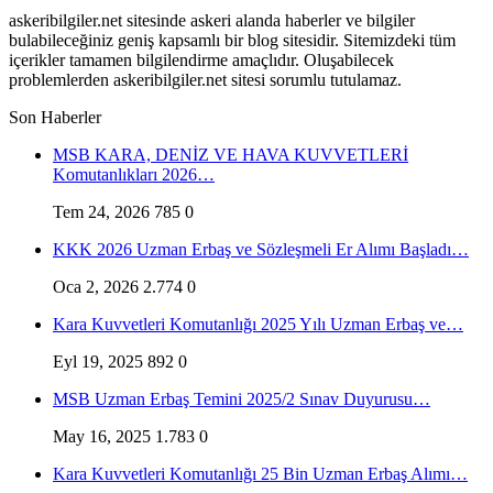
askeribilgiler.net sitesinde askeri alanda haberler ve bilgiler
bulabileceğiniz geniş kapsamlı bir blog sitesidir. Sitemizdeki tüm
içerikler tamamen bilgilendirme amaçlıdır. Oluşabilecek
problemlerden askeribilgiler.net sitesi sorumlu tutulamaz.
Son Haberler
MSB KARA, DENİZ VE HAVA KUVVETLERİ
Komutanlıkları 2026…
Tem 24, 2026
785
0
KKK 2026 Uzman Erbaş ve Sözleşmeli Er Alımı Başladı…
Oca 2, 2026
2.774
0
Kara Kuvvetleri Komutanlığı 2025 Yılı Uzman Erbaş ve…
Eyl 19, 2025
892
0
MSB Uzman Erbaş Temini 2025/2 Sınav Duyurusu…
May 16, 2025
1.783
0
Kara Kuvvetleri Komutanlığı 25 Bin Uzman Erbaş Alımı…