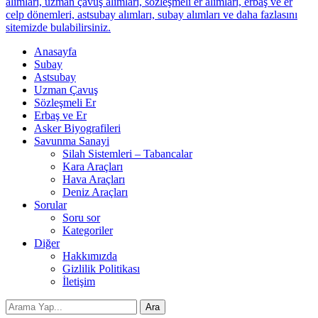
alımları, uzman çavuş alımları, sözleşmeli er alımları, erbaş ve er
celp dönemleri, astsubay alımları, subay alımları ve daha fazlasını
sitemizde bulabilirsiniz.
Anasayfa
Subay
Astsubay
Uzman Çavuş
Sözleşmeli Er
Erbaş ve Er
Asker Biyografileri
Savunma Sanayi
Silah Sistemleri – Tabancalar
Kara Araçları
Hava Araçları
Deniz Araçları
Sorular
Soru sor
Kategoriler
Diğer
Hakkımızda
Gizlilik Politikası
İletişim