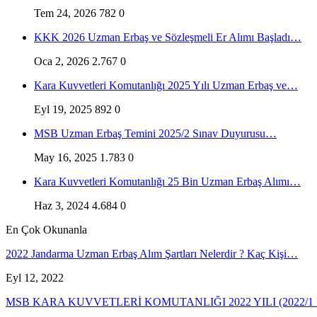
Tem 24, 2026
782
0
KKK 2026 Uzman Erbaş ve Sözleşmeli Er Alımı Başladı…
Oca 2, 2026
2.767
0
Kara Kuvvetleri Komutanlığı 2025 Yılı Uzman Erbaş ve…
Eyl 19, 2025
892
0
MSB Uzman Erbaş Temini 2025/2 Sınav Duyurusu…
May 16, 2025
1.783
0
Kara Kuvvetleri Komutanlığı 25 Bin Uzman Erbaş Alımı…
Haz 3, 2024
4.684
0
En Çok Okunanla
2022 Jandarma Uzman Erbaş Alım Şartları Nelerdir ? Kaç Kişi…
Eyl 12, 2022
MSB KARA KUVVETLERİ KOMUTANLIĞI 2022 YILI (2022/