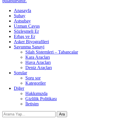
bulabilirsiniz.
Anasayfa
Subay
Astsubay
Uzman Çavuş
Sözleşmeli Er
Erbaş ve Er
Asker Biyografileri
Savunma Sanayi
Silah Sistemleri – Tabancalar
Kara Araçları
Hava Araçları
Deniz Araçları
Sorular
Soru sor
Kategoriler
Diğer
Hakkımızda
Gizlilik Politikası
İletişim