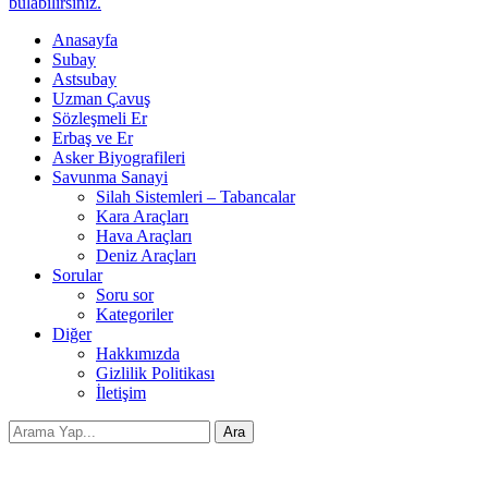
bulabilirsiniz.
Anasayfa
Subay
Astsubay
Uzman Çavuş
Sözleşmeli Er
Erbaş ve Er
Asker Biyografileri
Savunma Sanayi
Silah Sistemleri – Tabancalar
Kara Araçları
Hava Araçları
Deniz Araçları
Sorular
Soru sor
Kategoriler
Diğer
Hakkımızda
Gizlilik Politikası
İletişim