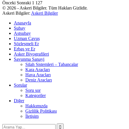
Önceki
Sonraki
1 127
© 2026 - Askeri Bilgiler. Tüm Hakları Gizlidir.
Askeri Bilgiler:
Askeri Bilgiler
Anasayfa
Subay
Astsubay
Uzman Çavuş
Sözleşmeli Er
Erbaş ve Er
Asker Biyografileri
Savunma Sanayi
Silah Sistemleri – Tabancalar
Kara Araçları
Hava Araçları
Deniz Araçları
Sorular
Soru sor
Kategoriler
Diğer
Hakkımızda
Gizlilik Politikası
İletişim