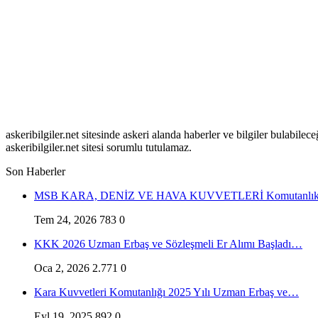
askeribilgiler.net sitesinde askeri alanda haberler ve bilgiler bulabil
askeribilgiler.net sitesi sorumlu tutulamaz.
Son Haberler
MSB KARA, DENİZ VE HAVA KUVVETLERİ Komutanlıkl
Tem 24, 2026
783
0
KKK 2026 Uzman Erbaş ve Sözleşmeli Er Alımı Başladı…
Oca 2, 2026
2.771
0
Kara Kuvvetleri Komutanlığı 2025 Yılı Uzman Erbaş ve…
Eyl 19, 2025
892
0