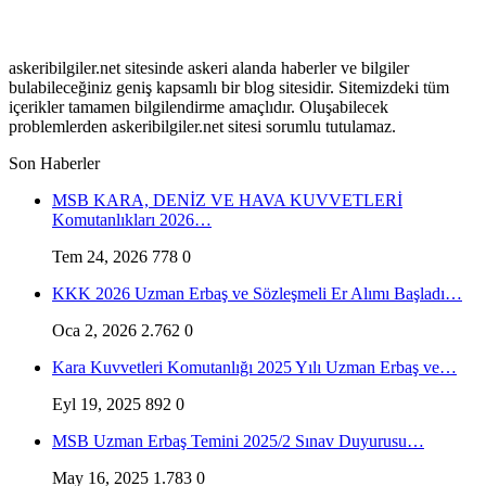
askeribilgiler.net sitesinde askeri alanda haberler ve bilgiler
bulabileceğiniz geniş kapsamlı bir blog sitesidir. Sitemizdeki tüm
içerikler tamamen bilgilendirme amaçlıdır. Oluşabilecek
problemlerden askeribilgiler.net sitesi sorumlu tutulamaz.
Son Haberler
MSB KARA, DENİZ VE HAVA KUVVETLERİ
Komutanlıkları 2026…
Tem 24, 2026
778
0
KKK 2026 Uzman Erbaş ve Sözleşmeli Er Alımı Başladı…
Oca 2, 2026
2.762
0
Kara Kuvvetleri Komutanlığı 2025 Yılı Uzman Erbaş ve…
Eyl 19, 2025
892
0
MSB Uzman Erbaş Temini 2025/2 Sınav Duyurusu…
May 16, 2025
1.783
0