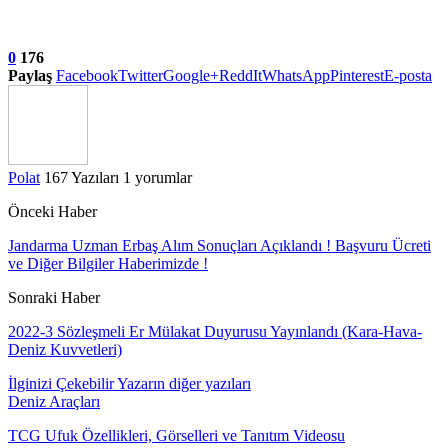
0
176
Paylaş
Facebook
Twitter
Google+
ReddIt
WhatsApp
Pinterest
E-posta
Polat
167 Yazıları
1 yorumlar
Önceki Haber
Jandarma Uzman Erbaş Alım Sonuçları Açıklandı ! Başvuru Ücreti
ve Diğer Bilgiler Haberimizde !
Sonraki Haber
2022-3 Sözleşmeli Er Mülakat Duyurusu Yayınlandı (Kara-Hava-
Deniz Kuvvetleri)
İlginizi Çekebilir
Yazarın diğer yazıları
Deniz Araçları
TCG Ufuk Özellikleri, Görselleri ve Tanıtım Videosu