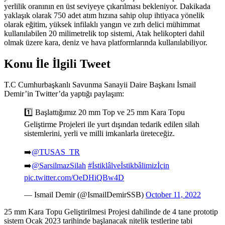
yerlilik oranının en üst seviyeye çıkarılması bekleniyor. Dakikada
yaklaşık olarak 750 adet atım hızına sahip olup ihtiyaca yönelik
olarak eğitim, yüksek infilaklı yangın ve zırh delici mühimmat
kullanılabilen 20 milimetrelik top sistemi, Atak helikopteri dahil
olmak üzere kara, deniz ve hava platformlarında kullanılabiliyor.
Konu İle İlgili Tweet
T.C Cumhurbaşkanlı Savunma Sanayii Daire Başkanı İsmail
Demir’in Twitter’da yaptığı paylaşım:
1️⃣ Başlattığımız 20 mm Top ve 25 mm Kara Topu
Geliştirme Projeleri ile yurt dışından tedarik edilen silah
sistemlerini, yerli ve milli imkanlarla üreteceğiz.
➡️
@TUSAS_TR
➡️
@SarsilmazSilah
#İstiklâlveİstikbâlimizİçin
pic.twitter.com/OeDHiQBw4D
— Ismail Demir (@IsmailDemirSSB)
October 11, 2022
25 mm Kara Topu Geliştirilmesi Projesi dahilinde de 4 tane prototip
sistem Ocak 2023 tarihinde başlanacak nitelik testlerine tabi