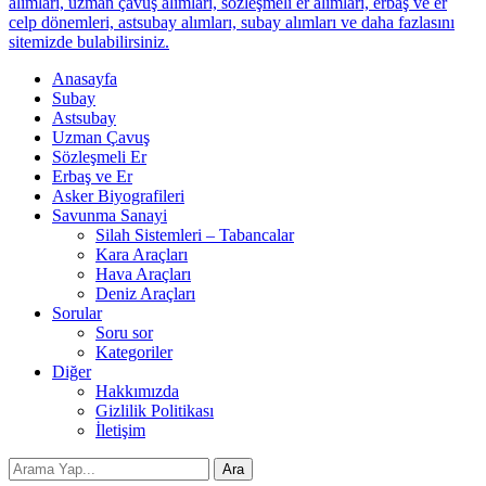
alımları, uzman çavuş alımları, sözleşmeli er alımları, erbaş ve er
celp dönemleri, astsubay alımları, subay alımları ve daha fazlasını
sitemizde bulabilirsiniz.
Anasayfa
Subay
Astsubay
Uzman Çavuş
Sözleşmeli Er
Erbaş ve Er
Asker Biyografileri
Savunma Sanayi
Silah Sistemleri – Tabancalar
Kara Araçları
Hava Araçları
Deniz Araçları
Sorular
Soru sor
Kategoriler
Diğer
Hakkımızda
Gizlilik Politikası
İletişim