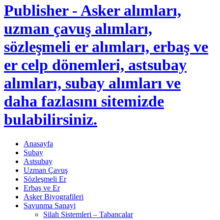
Publisher - Asker alımları,
uzman çavuş alımları,
sözleşmeli er alımları, erbaş ve
er celp dönemleri, astsubay
alımları, subay alımları ve
daha fazlasını sitemizde
bulabilirsiniz.
Anasayfa
Subay
Astsubay
Uzman Çavuş
Sözleşmeli Er
Erbaş ve Er
Asker Biyografileri
Savunma Sanayi
Silah Sistemleri – Tabancalar