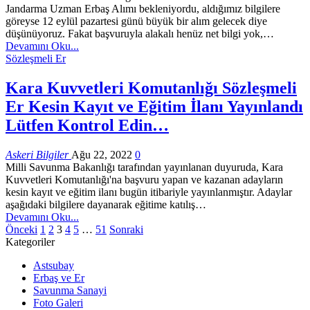
Jandarma Uzman Erbaş Alımı bekleniyordu, aldığımız bilgilere
göreyse 12 eylül pazartesi günü büyük bir alım gelecek diye
düşünüyoruz. Fakat başvuruyla alakalı henüz net bilgi yok,…
Devamını Oku...
Sözleşmeli Er
Kara Kuvvetleri Komutanlığı Sözleşmeli
Er Kesin Kayıt ve Eğitim İlanı Yayınlandı
Lütfen Kontrol Edin…
Askeri Bilgiler
Ağu 22, 2022
0
Milli Savunma Bakanlığı tarafından yayınlanan duyuruda, Kara
Kuvvetleri Komutanlığı'na başvuru yapan ve kazanan adayların
kesin kayıt ve eğitim ilanı bugün itibariyle yayınlanmıştır. Adaylar
aşağıdaki bilgilere dayanarak eğitime katılış…
Devamını Oku...
Önceki
1
2
3
4
5
…
51
Sonraki
Kategoriler
Astsubay
Erbaş ve Er
Savunma Sanayi
Foto Galeri