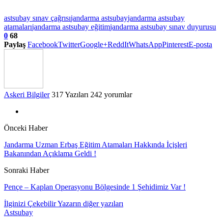
astsubay sınav çağrısı
jandarma astsubay
jandarma astsubay
atamaları
jandarma astsubay eğitim
jandarma astsubay sınav duyurusu
0
68
Paylaş
Facebook
Twitter
Google+
ReddIt
WhatsApp
Pinterest
E-posta
Askeri Bilgiler
317 Yazıları
242 yorumlar
Önceki Haber
Jandarma Uzman Erbaş Eğitim Atamaları Hakkında İçişleri
Bakanından Açıklama Geldi !
Sonraki Haber
Pençe – Kaplan Operasyonu Bölgesinde 1 Şehidimiz Var !
İlginizi Çekebilir
Yazarın diğer yazıları
Astsubay