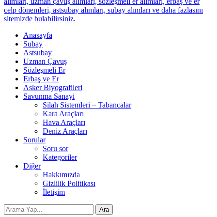
alımları, uzman çavuş alımları, sözleşmeli er alımları, erbaş ve er
celp dönemleri, astsubay alımları, subay alımları ve daha fazlasını
sitemizde bulabilirsiniz.
Anasayfa
Subay
Astsubay
Uzman Çavuş
Sözleşmeli Er
Erbaş ve Er
Asker Biyografileri
Savunma Sanayi
Silah Sistemleri – Tabancalar
Kara Araçları
Hava Araçları
Deniz Araçları
Sorular
Soru sor
Kategoriler
Diğer
Hakkımızda
Gizlilik Politikası
İletişim