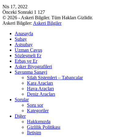
Nis 17, 2022
Önceki
Sonraki
1 127
© 2026 - Askeri Bilgiler. Tüm Hakları Gizlidir.
Askeri Bilgiler:
Askeri Bilgiler
Anasayfa
Subay
Astsubay
Uzman Çavuş
Sözleşmeli Er
Erbaş ve Er
Asker Biyografileri
Savunma Sanayi
Silah Sistemleri – Tabancalar
Kara Araçları
Hava Araçları
Deniz Araçları
Sorular
Soru sor
Kategoriler
Diğer
Hakkımızda
Gizlilik Politikası
İletişim